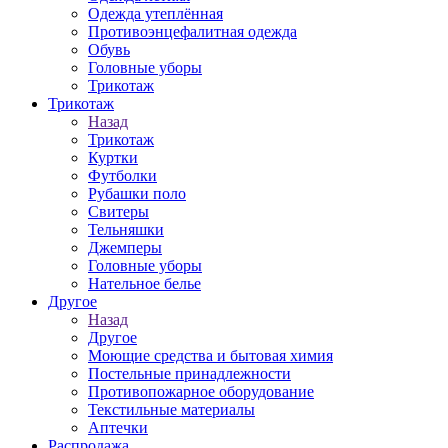
Одежда утеплённая
Противоэнцефалитная одежда
Обувь
Головные уборы
Трикотаж
Трикотаж
Назад
Трикотаж
Куртки
Футболки
Рубашки поло
Свитеры
Тельняшки
Джемперы
Головные уборы
Нательное белье
Другое
Назад
Другое
Моющие средства и бытовая химия
Постельные принадлежности
Противопожарное оборудование
Текстильные материалы
Аптечки
Распродажа