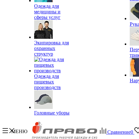
Одежда для
медицины и
сферы услуг
Рук
Экипировка для
охранных
Пер
структур
три
Одежда для
Нар
пищевых
производств
Головные уборы
МЕНЮ
Сравнение
0