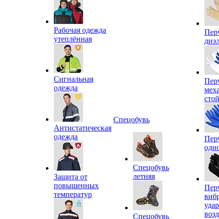
Рабочая одежда
Пер
утеплённая
диэ
Сигнальная
Пер
одежда
мех
сто
Спецобувь
Антистатическая
одежда
Пер
одн
Спецобувь
летняя
Защита от
повышенных
Пер
температур
виб
уда
воз
Спецобувь