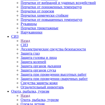
Перчатки от вибраций и ударных воздействий
Перчатки от пониженных температур
Перчатки от порезов
Перчатки химически стойкие
Перчатки от повышенных температур
Рукавицы
Перчатки трикотажные
Нарукавники
СИЗ
Назад
СИЗ
Диэлектрические средства безопасности
Защита глаз
Защита головы и лица
Защита коленей
Защита органов дыхания
Защита органов слуха
Защита при проведении высотных работ
Защита при проведении сварочных работ
Средства защиты кожи
Оградительный инвентарь
Охота, рыбалка, туризм
Назад
Охота, рыбалка, туризм
Одежда летняя