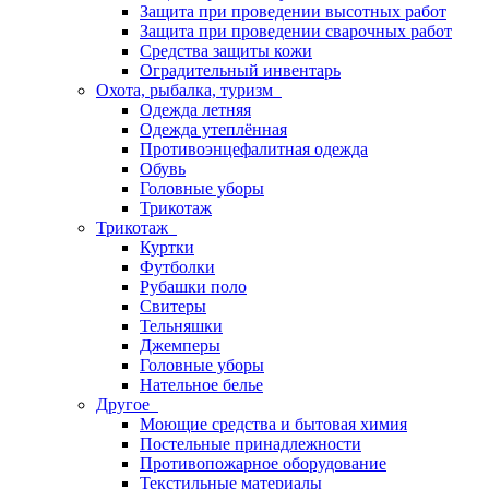
Защита при проведении высотных работ
Защита при проведении сварочных работ
Средства защиты кожи
Оградительный инвентарь
Охота, рыбалка, туризм
Одежда летняя
Одежда утеплённая
Противоэнцефалитная одежда
Обувь
Головные уборы
Трикотаж
Трикотаж
Куртки
Футболки
Рубашки поло
Свитеры
Тельняшки
Джемперы
Головные уборы
Нательное белье
Другое
Моющие средства и бытовая химия
Постельные принадлежности
Противопожарное оборудование
Текстильные материалы