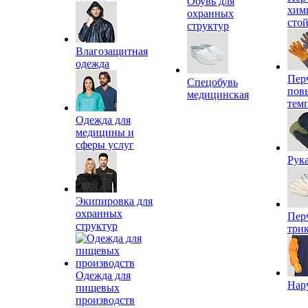
Обувь для
хим
охранных
сто
структур
Влагозащитная
одежда
Пер
Спецобувь
пов
медицинская
тем
Одежда для
медицины и
сферы услуг
Рук
Экипировка для
охранных
Пер
структур
три
Одежда для
Нар
пищевых
производств