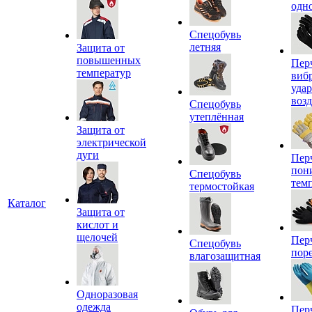
одн
Спецобувь
летняя
Защита от
повышенных
Пер
температур
виб
уда
воз
Спецобувь
утеплённая
Защита от
электрической
дуги
Пер
пон
Спецобувь
тем
термостойкая
Каталог
Защита от
кислот и
щелочей
Пер
Спецобувь
пор
влагозащитная
Одноразовая
одежда
Пер