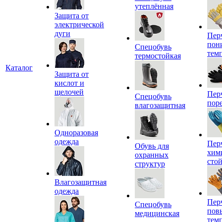
утеплённая
Защита от
электрической
дуги
Пер
пон
Спецобувь
тем
термостойкая
Каталог
Защита от
кислот и
щелочей
Пер
Спецобувь
пор
влагозащитная
Одноразовая
одежда
Пер
Обувь для
хим
охранных
сто
структур
Влагозащитная
одежда
Пер
Спецобувь
пов
медицинская
тем