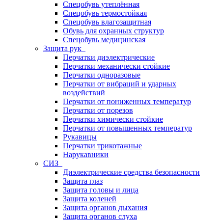
Спецобувь утеплённая
Спецобувь термостойкая
Спецобувь влагозащитная
Обувь для охранных структур
Спецобувь медицинская
Защита рук
Перчатки диэлектрические
Перчатки механически стойкие
Перчатки одноразовые
Перчатки от вибраций и ударных
воздействий
Перчатки от пониженных температур
Перчатки от порезов
Перчатки химически стойкие
Перчатки от повышенных температур
Рукавицы
Перчатки трикотажные
Нарукавники
СИЗ
Диэлектрические средства безопасности
Защита глаз
Защита головы и лица
Защита коленей
Защита органов дыхания
Защита органов слуха