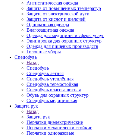
Антистатическая одежда
Защита от повышенных температур
Защита от электрической дуги
Защита от кислот и щелочей
Одноразовая одежда
Влагозащитная одежда
Одежда для медицины и сферы услуг
Экипировка для охранных структур
Одежда для пищевых производств
Головные уборы
Спецобувь
Назад
Спецобувь
Спецобувь летняя
Спецобувь утеплённая
Спецобувь термостойкая
Спецобувь влагозащитная
Обувь для охранных структур
Спецобувь медицинская
Защита рук
Назад
Защита рук
Перчатки диэлектрические
Перчатки механически стойкие
Перчатки одноразовые