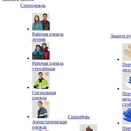
Спецодежда
Рабочая одежда
Защита р
летняя
Рабочая одежда
Пер
утеплённая
диэ
Сигнальная
Пер
одежда
мех
сто
Спецобувь
Антистатическая
одежда
Пер