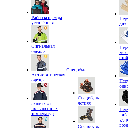
Рабочая одежда
Пер
утеплённая
диэ
Сигнальная
Пер
одежда
мех
сто
Спецобувь
Антистатическая
одежда
Пер
одн
Спецобувь
летняя
Защита от
повышенных
Пер
температур
виб
уда
воз
Спецобувь