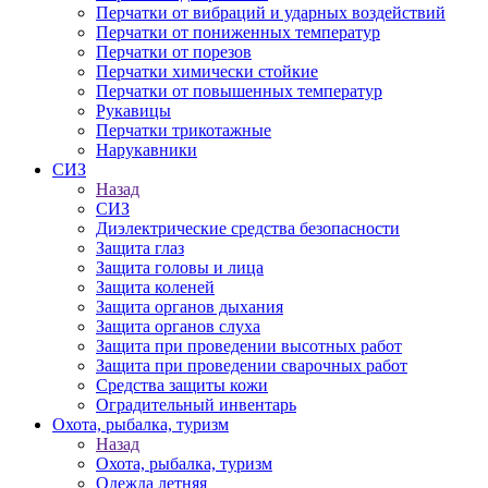
Перчатки от вибраций и ударных воздействий
Перчатки от пониженных температур
Перчатки от порезов
Перчатки химически стойкие
Перчатки от повышенных температур
Рукавицы
Перчатки трикотажные
Нарукавники
СИЗ
Назад
СИЗ
Диэлектрические средства безопасности
Защита глаз
Защита головы и лица
Защита коленей
Защита органов дыхания
Защита органов слуха
Защита при проведении высотных работ
Защита при проведении сварочных работ
Средства защиты кожи
Оградительный инвентарь
Охота, рыбалка, туризм
Назад
Охота, рыбалка, туризм
Одежда летняя