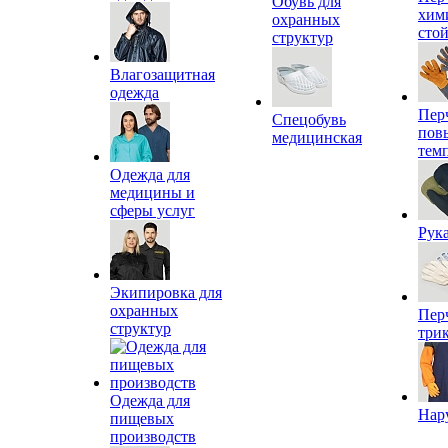
Обувь для
хим
охранных
сто
структур
Влагозащитная
одежда
Пер
Спецобувь
пов
медицинская
тем
Одежда для
медицины и
сферы услуг
Рук
Экипировка для
охранных
Пер
структур
три
Одежда для
Нар
пищевых
производств