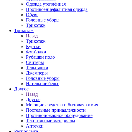
Одежда утеплённая
Противоэнцефалитная одежда
Обувь
Головные уборы
Трикотаж
Трикотаж
Назад
Трикотаж
Куртки
Футболки
Рубашки поло
Свитеры
Тельняшки
Джемперы
Головные уборы
Нательное белье
Другое
Назад
Другое
Моющие средства и бытовая химия
Постельные принадлежности
Противопожарное оборудование
Текстильные материалы
Аптечки
Распродажа