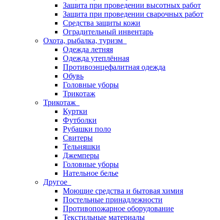
Защита при проведении высотных работ
Защита при проведении сварочных работ
Средства защиты кожи
Оградительный инвентарь
Охота, рыбалка, туризм
Одежда летняя
Одежда утеплённая
Противоэнцефалитная одежда
Обувь
Головные уборы
Трикотаж
Трикотаж
Куртки
Футболки
Рубашки поло
Свитеры
Тельняшки
Джемперы
Головные уборы
Нательное белье
Другое
Моющие средства и бытовая химия
Постельные принадлежности
Противопожарное оборудование
Текстильные материалы