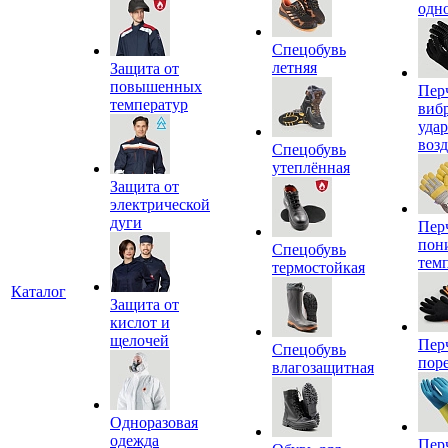
одн
Спецобувь
летняя
Защита от
повышенных
Пер
температур
виб
уда
воз
Спецобувь
утеплённая
Защита от
электрической
дуги
Пер
пон
Спецобувь
тем
термостойкая
Каталог
Защита от
кислот и
щелочей
Пер
Спецобувь
пор
влагозащитная
Одноразовая
одежда
Пер