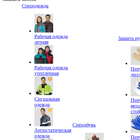
Спецодежда
Рабочая одежда
Защита р
летняя
Рабочая одежда
Пер
утеплённая
диэ
Сигнальная
Пер
одежда
мех
сто
Спецобувь
Антистатическая
одежда
Пер