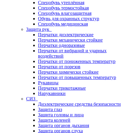
Спецобувь утеплённая
Спецобувь термостойкая
Спецобувь влагозащитная
Обувь для охранных структур
Спецобувь медицинская
Защита рук
Перчатки диэлектрические
Перчатки механически стойкие
Перчатки одноразовые
Перчатки от вибраций и ударных
воздействий
Перчатки от пониженных температур
Перчатки от порезов
Перчатки химически стойкие
Перчатки от повышенных температур
Рукавицы
Перчатки трикотажные
Нарукавники
СИЗ
Диэлектрические средства безопасности
Защита глаз
Защита головы и лица
Защита коленей
Защита органов дыхания
Защита органов слуха