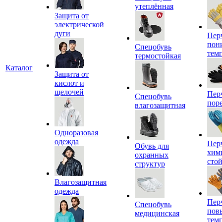
утеплённая
Защита от
электрической
дуги
Пер
пон
Спецобувь
тем
термостойкая
Каталог
Защита от
кислот и
щелочей
Пер
Спецобувь
пор
влагозащитная
Одноразовая
одежда
Пер
Обувь для
хим
охранных
сто
структур
Влагозащитная
одежда
Пер
Спецобувь
пов
медицинская
тем