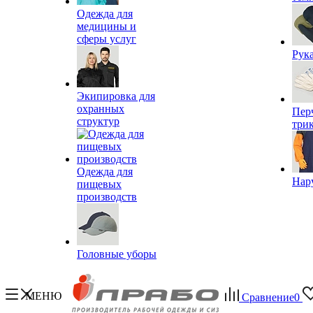
Одежда для
медицины и
сферы услуг
Рук
Экипировка для
охранных
Пер
структур
три
Одежда для
Нар
пищевых
производств
Головные уборы
МЕНЮ
Сравнение
0