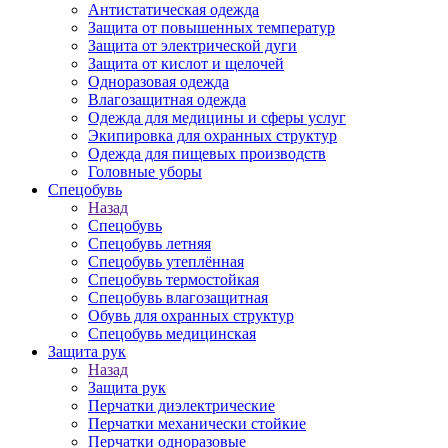
Антистатическая одежда
Защита от повышенных температур
Защита от электрической дуги
Защита от кислот и щелочей
Одноразовая одежда
Влагозащитная одежда
Одежда для медицины и сферы услуг
Экипировка для охранных структур
Одежда для пищевых производств
Головные уборы
Спецобувь
Назад
Спецобувь
Спецобувь летняя
Спецобувь утеплённая
Спецобувь термостойкая
Спецобувь влагозащитная
Обувь для охранных структур
Спецобувь медицинская
Защита рук
Назад
Защита рук
Перчатки диэлектрические
Перчатки механически стойкие
Перчатки одноразовые